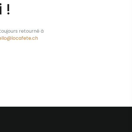
 !
 toujours retourné à
ello@locafete.ch