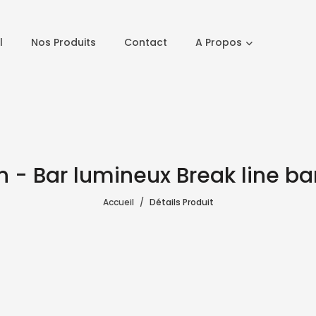
l
Nos Produits
Contact
A Propos
n - Bar lumineux Break line bar
Accueil
Détails Produit