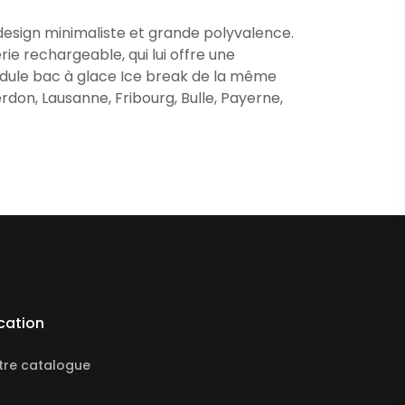
e design minimaliste et grande polyvalence.
rie rechargeable, qui lui offre une
module bac à glace Ice break de la même
don, Lausanne, Fribourg, Bulle, Payerne,
cation
tre catalogue