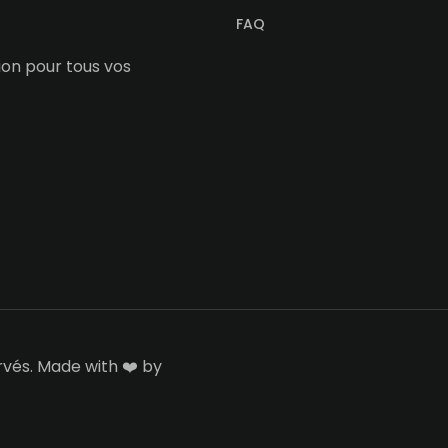
FAQ
tion pour tous vos
rvés. Made with ❤️ by