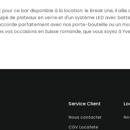
our ce bar disponible à la location: le Break Line, il alli
 équipé de plateaux en verre et d'un système LED avec batte
l s'accorde parfaitement avec nos porte-bouteille ou un 
es vos occasions en Suisse romande, que vous soyez à Yver
Service Client
Lo
Nous contacter
No
CGV Locafete