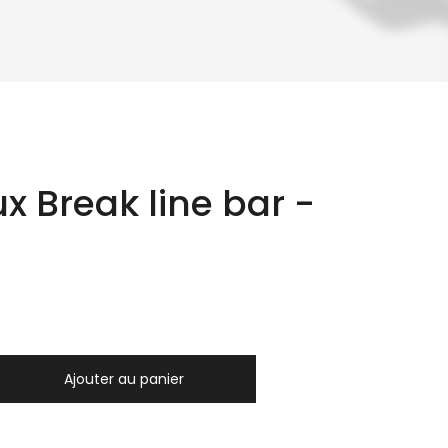
x Break line bar -
Ajouter au panier