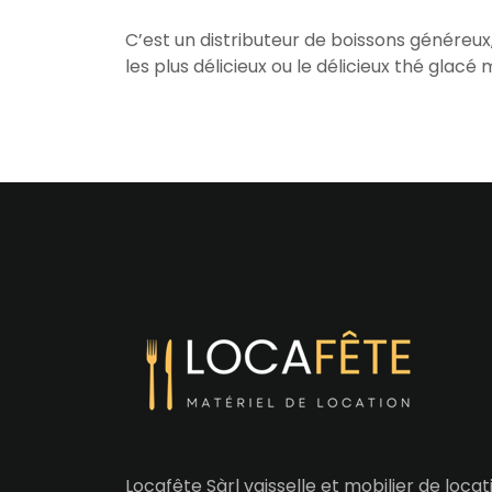
C’est un distributeur de boissons généreux,
les plus délicieux ou le délicieux thé glacé 
Locafête Sàrl vaisselle et mobilier de loca