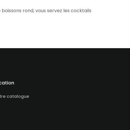
e boissons rond, vous servez les cocktails
cation
tre catalogue