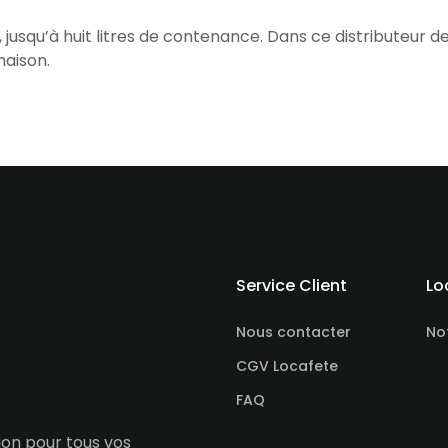
 jusqu’à huit litres de contenance. Dans ce distributeur d
maison.
Service Client
Lo
Nous contacter
No
CGV Locafete
FAQ
tion pour tous vos