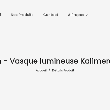
l
Nos Produits
Contact
A Propos
n - Vasque lumineuse Kalimera
Accueil
Détails Produit