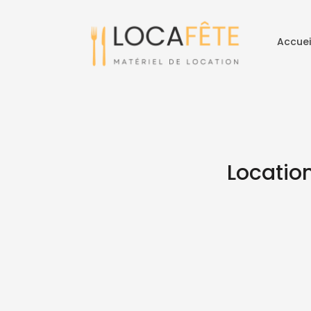
Accuei
Locatio