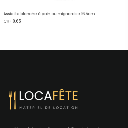
Assiette blanche à pain ou mignardise 16.5cm
CHF 0.65