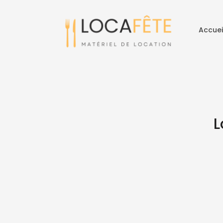
Accuei
L